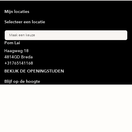
Mijn locaties
Selecteer een locatie
Maak een keuze
Pom Lai
Haagweg
18
4814GD
Breda
+31
765141168
BEKIJK DE OPENINGSTIJDEN
Blijf op de hoogte
Schrijf je in voor onze nieuwsbrief
Ondersteunde betaalmethode