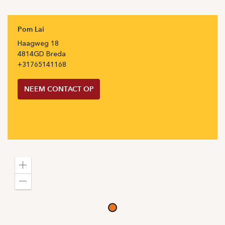
Pom Lai
Haagweg
18
4814GD
Breda
+31
765141168
NEEM CONTACT OP
Zoom
in
Zoom
out